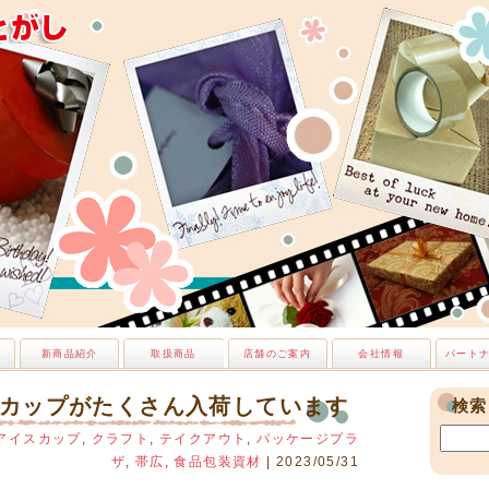
新商品紹介
取扱商品
店舗のご案内
会社情報
パート
カップがたくさん入荷しています
検索
アイスカップ
,
クラフト
,
テイクアウト
,
パッケージプラ
ザ
,
帯広
,
食品包装資材
| 2023/05/31