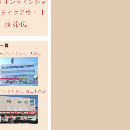
オンラインショ
道
十
テイクアウト
帯広
勝
一覧
ーパックとがし 大通店
パックとがし 西二十条店