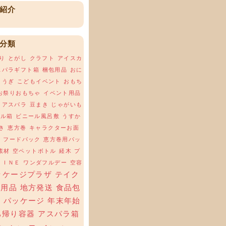
紹介
分類
り
とがし
クラフト
アイスカ
スパラギフト箱
梱包用品
おに
ょうぎ
こどもイベント
おもち
お祭りおもちゃ
イベント用品
アスパラ
豆まき
じゃがいも
ール箱
ビニール風呂敷
うすか
き
恵方巻
キャラクターお面
場
フードパック
恵方巻用パッ
素材
空ペットボトル
経木
プ
ＬＩＮＥ
ワンダフルデー
空容
ッケージプラザ
テイク
ト用品
地方発送
食品包
材
パッケージ
年末年始
ち帰り容器
アスパラ箱