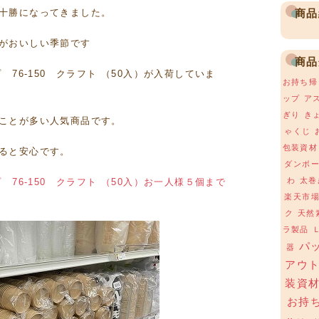
十勝になってきました。
商品
がおいしい季節です
商品
 76-150 クラフト （50入）が入荷していま
お持ち帰
ップ
ア
ぎり
き
ことが多い人気商品です。
ゃくじ
包装資材
ると安心です。
ダンボ
わ
太巻
プ 76-150 クラフト （50入）お一人様５個まで
楽天市
ク
天然
ラ製品
パ
器
アウ
装資
お持