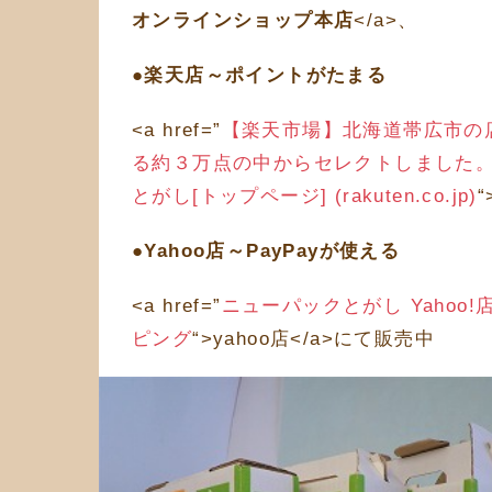
オンラインショップ本店
</a>、
●楽天店～ポイントがたまる
<a href=”
【楽天市場】北海道帯広市の
る約３万点の中からセレクトしました
とがし[トップページ] (rakuten.co.jp)
●Yahoo店～PayPayが使える
<a href=”
ニューパックとがし Yahoo!店 
ピング
“>yahoo店</a>にて販売中