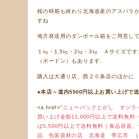
桜の時期も終わり北海道産のアスパラ
すね
地方発送用のダンボール箱をご用意し
１㎏・1.5㎏・2㎏・3㎏ ４サイズで
（ボードン）もあります.
購入は大通り店、西２０条店のほかに
●本店～道内5500円以上お買い上げで
<a href=”
ニューパックとがし オンラ
買い上げ金額11,000円以上で送料無
は5,500円以上で送料無料｜食品容器
品、包装資材の店 北海道 帯広市 (shop