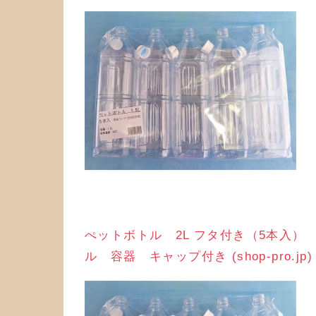
ぺットボトル 2L フタ付き（5本入）
ル 容器 キャップ付き (shop-pro.jp)