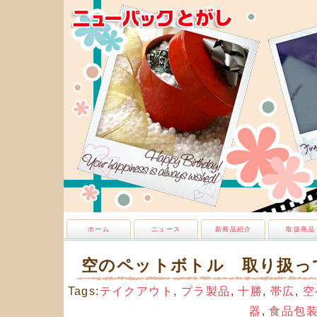
ホーム
ニュース
新商品紹介
取扱商品
空のペットボトル 取り扱っ
Tags:
テイクアウト
,
プラ製品
,
十勝
,
帯広
,
空
器
,
食品包