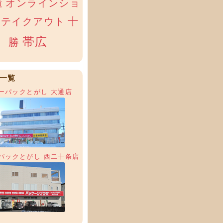
オンラインショ
道
十
テイクアウト
帯広
勝
一覧
ーパックとがし 大通店
パックとがし 西二十条店