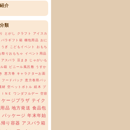
紹介
分類
り
とがし
クラフト
アイスカ
スパラギフト箱
梱包用品
おに
ょうぎ
こどもイベント
おもち
お祭りおもちゃ
イベント用品
アスパラ
豆まき
じゃがいも
ール箱
ビニール風呂敷
うすか
き
恵方巻
キャラクターお面
場
フードパック
恵方巻用パッ
素材
空ペットボトル
経木
プ
ＬＩＮＥ
ワンダフルデー
空容
ッケージプラザ
テイク
ト用品
地方発送
食品包
材
パッケージ
年末年始
ち帰り容器
アスパラ箱