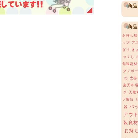
商品
商品
お持ち帰
ップ
ア
ぎり
き
ゃくじ
包装資材
ダンボ
わ
太巻
楽天市
ク
天然
ラ製品
パ
器
アウ
装資
お持