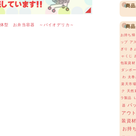
商品
体型 お弁当容器 ～バイオデリカ～
商品
お持ち帰
ップ
ア
ぎり
き
ゃくじ
包装資材
ダンボ
わ
太巻
楽天市
ク
天然
ラ製品
パ
器
アウ
装資
お持