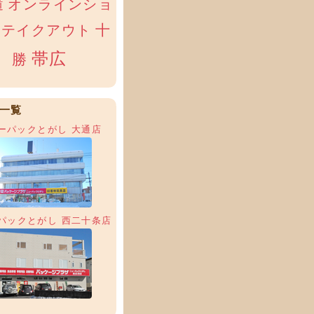
オンラインショ
道
十
テイクアウト
帯広
勝
一覧
ーパックとがし 大通店
パックとがし 西二十条店