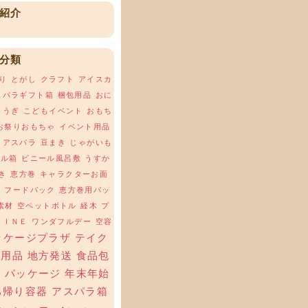
紹介
分類
り
とがし
クラフト
アイスカ
スパラギフト箱
梱包用品
おに
ょうぎ
こどもイベント
おもち
お祭りおもちゃ
イベント用品
アスパラ
豆まき
じゃがいも
ール箱
ビニール風呂敷
うすか
き
恵方巻
キャラクターお面
場
フードパック
恵方巻用パッ
素材
空ペットボトル
経木
プ
ＬＩＮＥ
ワンダフルデー
空容
ッケージプラザ
テイク
ト用品
地方発送
食品包
材
パッケージ
年末年始
ち帰り容器
アスパラ箱