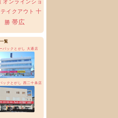
オンラインショ
道
十
テイクアウト
帯広
勝
一覧
ーパックとがし 大通店
パックとがし 西二十条店