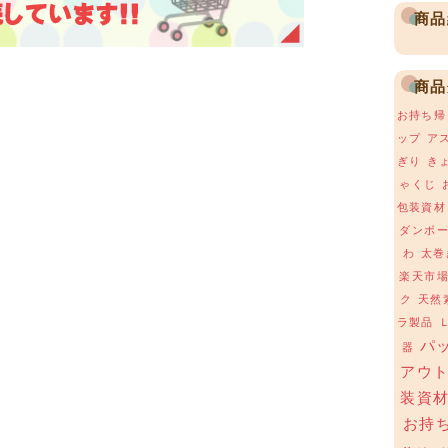
商品
商品
お持ち帰
ップ
ア
ぎり
き
ゃくじ
包装資材
ダンボ
わ
太巻
楽天市
ク
天然
ラ製品
パ
器
アウ
装資
お持