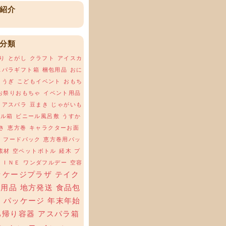
紹介
分類
り
とがし
クラフト
アイスカ
スパラギフト箱
梱包用品
おに
ょうぎ
こどもイベント
おもち
お祭りおもちゃ
イベント用品
アスパラ
豆まき
じゃがいも
ール箱
ビニール風呂敷
うすか
き
恵方巻
キャラクターお面
場
フードパック
恵方巻用パッ
素材
空ペットボトル
経木
プ
ＬＩＮＥ
ワンダフルデー
空容
ッケージプラザ
テイク
ト用品
地方発送
食品包
材
パッケージ
年末年始
ち帰り容器
アスパラ箱