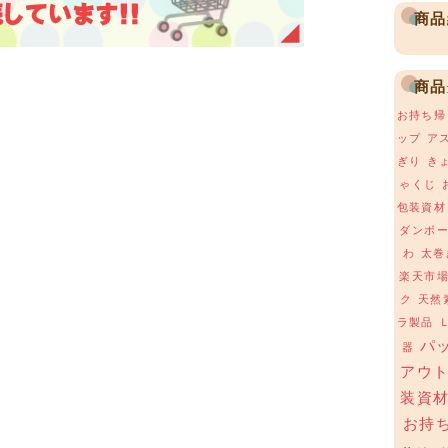
商品
商品
お持ち帰
ップ
ア
ぎり
き
ゃくじ
包装資材
ダンボ
わ
太巻
楽天市
ク
天然
ラ製品
パ
器
アウ
装資
お持