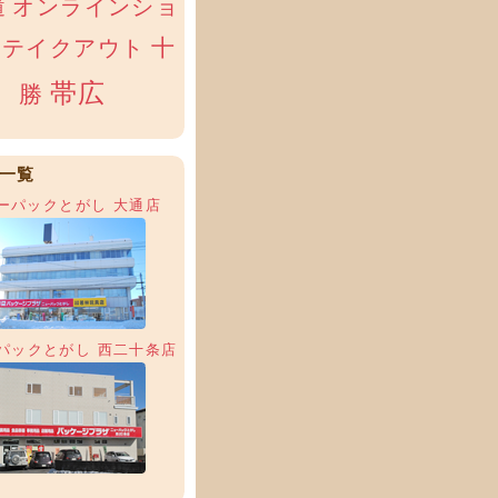
オンラインショ
道
十
テイクアウト
帯広
勝
一覧
ーパックとがし 大通店
パックとがし 西二十条店