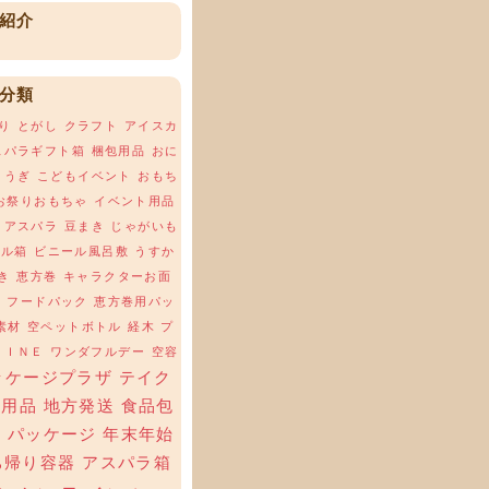
紹介
分類
り
とがし
クラフト
アイスカ
スパラギフト箱
梱包用品
おに
ょうぎ
こどもイベント
おもち
お祭りおもちゃ
イベント用品
アスパラ
豆まき
じゃがいも
ール箱
ビニール風呂敷
うすか
き
恵方巻
キャラクターお面
場
フードパック
恵方巻用パッ
素材
空ペットボトル
経木
プ
ＬＩＮＥ
ワンダフルデー
空容
ッケージプラザ
テイク
ト用品
地方発送
食品包
材
パッケージ
年末年始
ち帰り容器
アスパラ箱